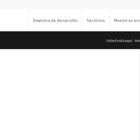
Empresa de desarrollo
Servicios
Nuestros pr
Usted está aquí:
Ini
TECNOLOGÍAS
Entorno:
OS: Debian GNU/Linux
Base de datos: MySQL
Nginx como un proxy inverso (gateway)