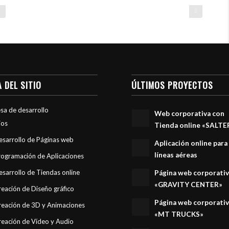
HeLLO! artworks
 DEL SITIO
ÚLTIMOS PROYECTOS
sa de desarrollo
Web corporativa con
ios
Tienda online «SALTE
esarrollo de Páginas web
Aplicación online para
líneas aéreas
rogramación de Aplicaciones
esarrollo de Tiendas online
Página web corporati
«GRAVITY CENTER»
reación de Diseño gráfico
Página web corporati
reación de 3D y Animaciones
«MT TRUCKS»
reación de Vídeo y Audio