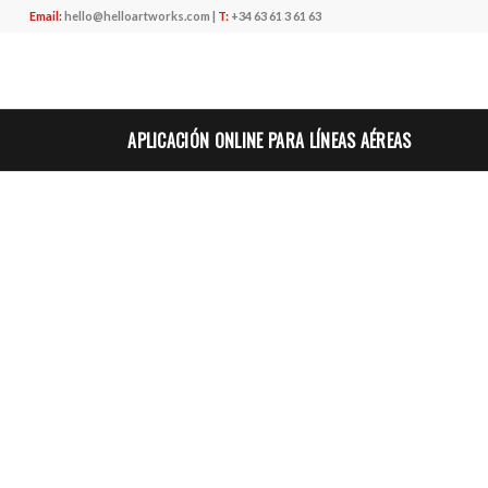
Email:
hello@helloartworks.com
|
T:
+34 63 61 3 61 63
APLICACIÓN ONLINE PARA LÍNEAS AÉREAS
CLIENTE
LATAM airlines
DESCRIPCIÓN
Es una
aplicación online
para las líneas aéreas y