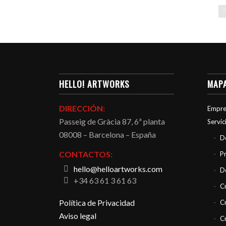
HeLLO! artworks
HELLO! ARTWORKS
MAPA
DIRECCIÓN:
Empre
Passeig de Gràcia 87, 6ª planta
Servic
08008 – Barcelona – España
D
CONTACTOS:
P
hello@helloartworks.com
D
+34 63 61 3 61 63
C
Política de Privacidad
C
Aviso legal
C