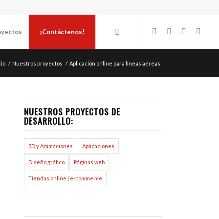
oyectos
¡Contáctenos!
cio
/
Nuestros proyectos
/
Aplicación online para líneas aéreas
NUESTROS PROYECTOS DE
DESARROLLO:
3D y Animaciones
Aplicaciones
Diseño gráfico
Páginas web
Tiendas online | e-commerce