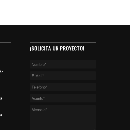
¡SOLICITA UN PROYECTO!
R»
va
va