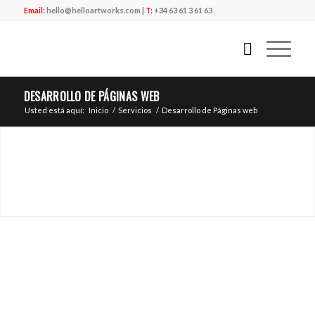
Email:
hello@helloartworks.com
|
T:
+34 63 61 3 61 63
DESARROLLO DE PÁGINAS WEB
Usted está aquí:
Inicio
/
Servicios
/
Desarrollo de Páginas web