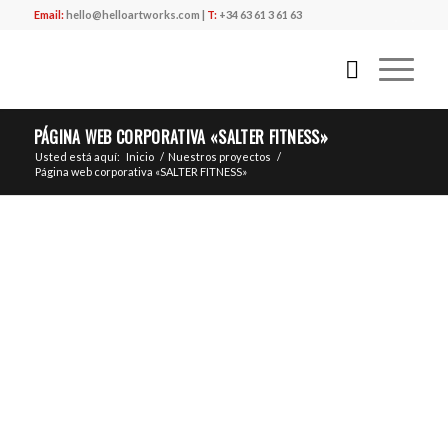
Email:
hello@helloartworks.com
|
T:
+34 63 61 3 61 63
PÁGINA WEB CORPORATIVA «SALTER FITNESS»
Usted está aquí:
Inicio
/
Nuestros proyectos
/
Página web corporativa «SALTER FITNESS»
CLIENTE
SALTER FITNESS