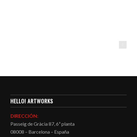
HeLLO! artworks
HELLO! ARTWORKS
DIRECCIÓN:
Passeig de Gràcia 87, 6ª planta
08008 – Barcelona – España