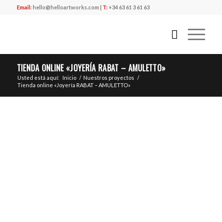
Email:
hello@helloartworks.com
|
T:
+34 63 61 3 61 63
TIENDA ONLINE «JOYERÍA RABAT – AMULETTO»
Usted está aquí:
Inicio
/
Nuestros proyectos
/
Tienda online «Joyería RABAT – AMULETTO»
CLIENTE
Joyería RABAT